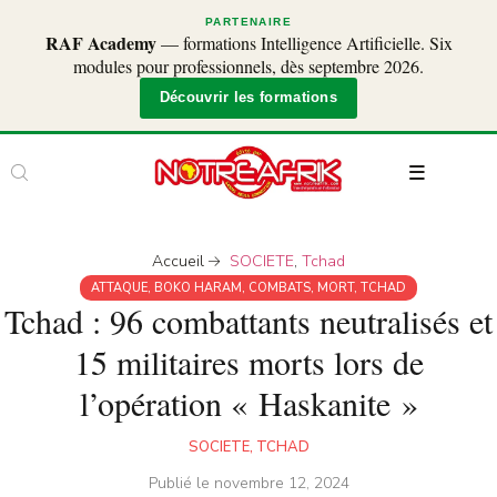
PARTENAIRE
RAF Academy
— formations Intelligence Artificielle. Six
modules pour professionnels, dès septembre 2026.
Découvrir les formations
Accueil
SOCIETE
,
Tchad
ATTAQUE
,
BOKO HARAM
,
COMBATS
,
MORT
,
TCHAD
Tchad : 96 combattants neutralisés et
15 militaires morts lors de
l’opération « Haskanite »
SOCIETE
,
TCHAD
Publié le
novembre 12, 2024