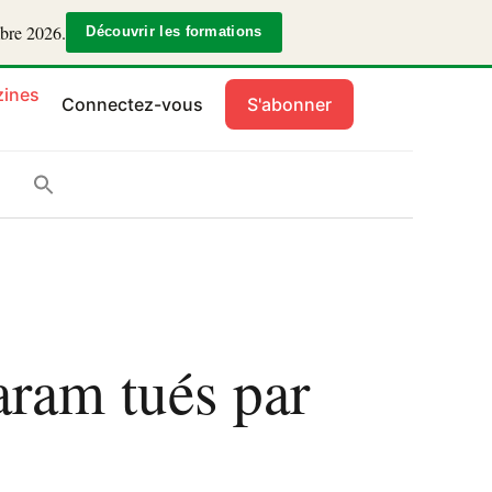
mbre 2026.
Découvrir les formations
ines
Connectez-vous
S'abonner
aram tués par