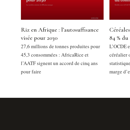
Riz en Afrique : l’autosuffisance
Céréales
visée pour 2030
84 % du
27,6 millions de tonnes produites pour
L’OCDE e
45,3 consommées : AfricaRice et
céréalier
l’AATF signent un accord de cinq ans
statistiqu
pour faire
marge d’er