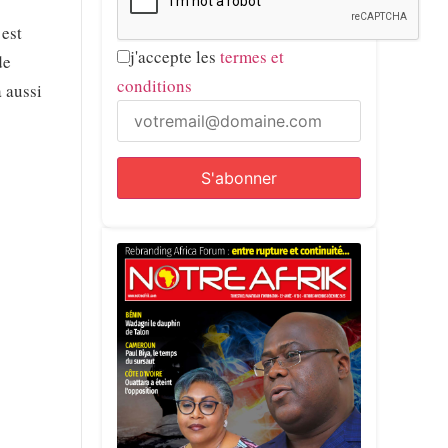
 est
j'accepte les
termes et
de
conditions
 aussi