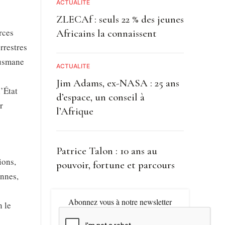
ACTUALITE
ZLECAf : seuls 22 % des jeunes
rces
Africains la connaissent
rrestres
Ousmane
ACTUALITE
Jim Adams, ex-NASA : 25 ans
’État
d’espace, un conseil à
r
l’Afrique
Patrice Talon : 10 ans au
ions,
pouvoir, fortune et parcours
ennes,
Abonnez vous à notre newsletter
n le