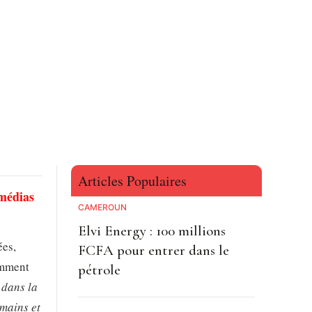
Articles Populaires
 médias
CAMEROUN
Elvi Energy : 100 millions
ées,
FCFA pour entrer dans le
emment
pétrole
 dans la
umains et