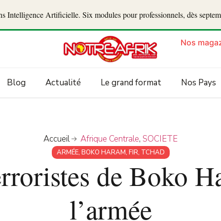
 Intelligence Artificielle. Six modules pour professionnels, dès septe
Nos magaz
Blog
Actualité
Le grand format
Nos Pays
Accueil
Afrique Centrale
,
SOCIETE
ARMÉE
,
BOKO HARAM
,
FIR
,
TCHAD
erroristes de Boko H
l’armée