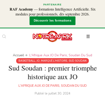
PARTENAIRE
RAF Academy
— formations Intelligence Artificielle. Six
modules pour professionnels, dès septembre 2026.
Découvrir les formations
Accueil
L'Afrique Aux JO De Paris
,
Soudan Du Sud
BASKETBALL
,
JO
,
MARQUÉ L'HISTOIRE
,
SUD SOUDAN
Sud Soudan : premier triomphe
historique aux JO
L'AFRIQUE AUX JO DE PARIS
,
SOUDAN DU SUD
Publié le
juillet 30, 2024