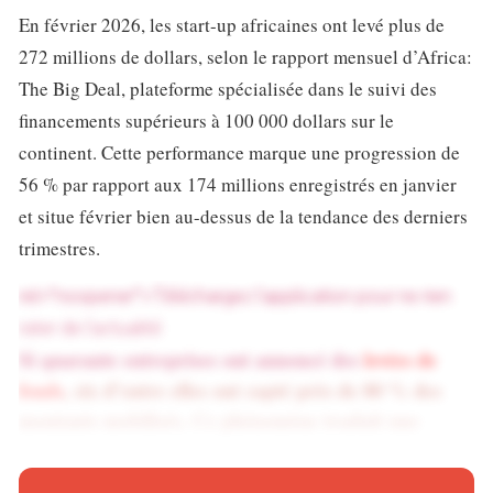
En février 2026, les start-up africaines ont levé plus de
272 millions de dollars, selon le rapport mensuel d’Africa:
The Big Deal, plateforme spécialisée dans le suivi des
financements supérieurs à 100 000 dollars sur le
continent. Cette performance marque une progression de
56 % par rapport aux 174 millions enregistrés en janvier
et situe février bien au-dessus de la tendance des derniers
trimestres.
rel="noopener">Téléchargez l’application pour ne rien
rater de l’actualité
Si quarante entreprises ont annoncé des
levées de
fonds
, six d’entre elles ont capté près de 80 % des
montants mobilisés. Ce phénomène traduit une
sélectivité accrue des investisseurs, qui privilégient
désormais les entreprises les mieux positionnées pour