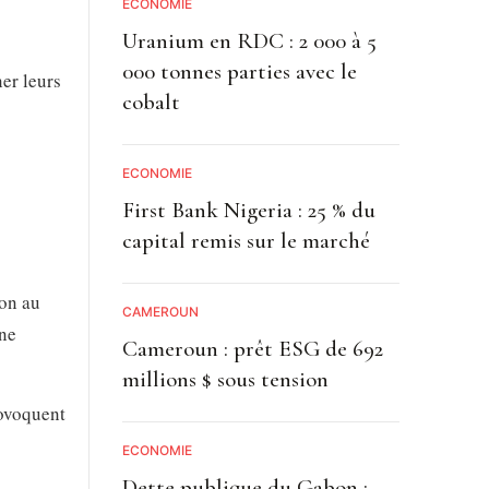
ECONOMIE
Uranium en RDC : 2 000 à 5
000 tonnes parties avec le
er leurs
cobalt
ECONOMIE
First Bank Nigeria : 25 % du
capital remis sur le marché
ion au
CAMEROUN
une
Cameroun : prêt ESG de 692
millions $ sous tension
ovoquent
ECONOMIE
Dette publique du Gabon :