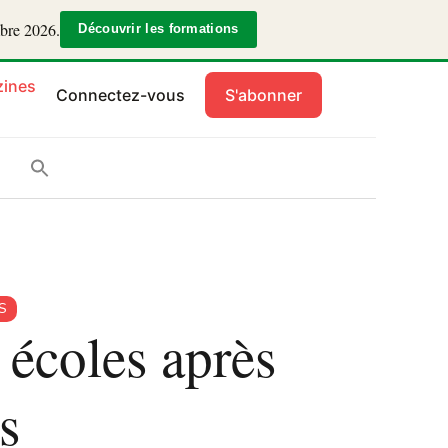
mbre 2026.
Découvrir les formations
ines
Connectez-vous
S'abonner
S
 écoles après
s