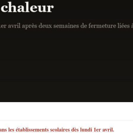
s les établissements scolaires dès lundi 1er avril.