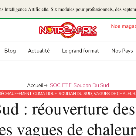
 Intelligence Artificielle. Six modules pour professionnels, dès septe
Nos magaz
Blog
Actualité
Le grand format
Nos Pays
Accueil
SOCIETE
,
Soudan Du Sud
RÉCHAUFFEMENT CLIMATIQUE
,
SOUDAN DU SUD
,
VAGUES DE CHALEUR
d : réouverture des
les vagues de chaleur