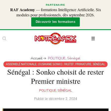
PARTENAIRE
RAF Academy
— formations Intelligence Artificielle. Six
modules pour professionnels, dès septembre 2026.
Découvrir les formations
Accueil
POLITIQUE
,
Sénégal
ASSEMBLÉ NATIONALE
,
OUSMANE SONKO
,
PASTEF
,
PRIMATURE
,
SÉNÉGAL
Sénégal : Sonko choisit de rester
Premier ministre
POLITIQUE
,
SÉNÉGAL
Publié le
décembre 2, 2024