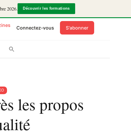
mbre 2026.
Découvrir les formations
ines
Connectez-vous
S'abonner
KO
rès les propos
alité