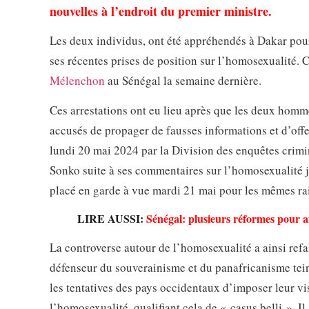
nouvelles à l’endroit du premier ministre.
Les deux individus, ont été appréhendés à Dakar pour
ses récentes prises de position sur l’homosexualité. C
Mélenchon
au Sénégal la semaine dernière.
Ces arrestations ont eu lieu après que les deux homm
accusés de propager de fausses informations et d’offe
lundi 20 mai 2024 par la Division des enquêtes crimine
Sonko suite à ses commentaires sur l’homosexualité 
placé en garde à vue mardi 21 mai pour les mêmes ra
LIRE AUSSI:
Sénégal: plusieurs réformes pour am
La controverse autour de l’homosexualité a ainsi refa
défenseur du souverainisme et du panafricanisme teint
les tentatives des pays occidentaux d’imposer leur vis
l’homosexualité, qualifiant cela de « casus belli ». Il 