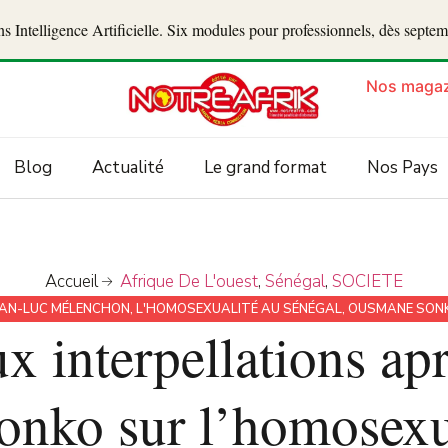
 Intelligence Artificielle. Six modules pour professionnels, dès septe
Nos magaz
Blog
Actualité
Le grand format
Nos Pays
Accueil
Afrique De L'ouest
,
Sénégal
,
SOCIETE
EAN-LUC MÉLENCHON
,
L'HOMOSEXUALITÉ AU SÉNÉGAL
,
OUSMANE SON
x interpellations ap
onko sur l’homosexu