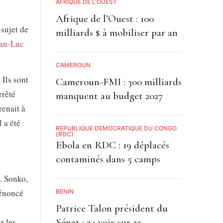
AFRIQUE DE L'OUEST
Afrique de l’Ouest : 100
sujet de
milliards $ à mobiliser par an
an-Luc
CAMEROUN
 Ils sont
Cameroun-FMI : 300 milliards
rrêté
manquent au budget 2027
renait à
 a été
RÉPUBLIQUE DÉMOCRATIQUE DU CONGO
(RDC)
Ebola en RDC : 19 déplacés
contaminés dans 5 camps
. Sonko,
dénoncé
BÉNIN
Patrice Talon président du
Sénat : 24 voix sur 25
r les