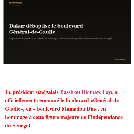
Le président sénégalais
Bassirou Diomaye Faye
a
officiellement renommé le boulevard «Général-de-
Gaulle», en « boulevard Mamadou Dia», en
hommage à cette figure majeure de l’indépendance
du Sénégal.