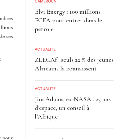
CAMEROUN
Elvi Energy : 100 millions
embres
FCFA pour entrer dans le
llions
pétrole
de ses
ACTUALITE
e
ZLECAf : seuls 22 % des jeunes
Africains la connaissent
ACTUALITE
Jim Adams, ex-NASA : 25 ans
d’espace, un conseil à
l’Afrique
e pour