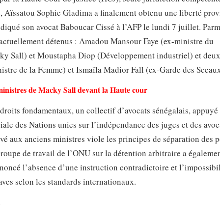
ce, Aïssatou Sophie Gladima a finalement obtenu une liberté prov
iqué son avocat Baboucar Cissé à l’AFP le lundi 7 juillet. Parm
nt actuellement détenus : Amadou Mansour Faye (ex-ministre du
 Sall) et Moustapha Diop (Développement industriel) et deux
nistre de la Femme) et Ismaïla Madior Fall (ex-Garde des Sceaux
ministres de Macky Sall devant la Haute cour
 droits fondamentaux, un collectif d’avocats sénégalais, appuyé
ciale des Nations unies sur l’indépendance des juges et des avoc
rvé aux anciens ministres viole les principes de séparation des 
Groupe de travail de l’ONU sur la détention arbitraire a égalemen
énoncé l’absence d’une instruction contradictoire et l’impossibi
ves selon les standards internationaux.
e