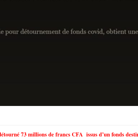
détourné 73 millions de francs CFA issus d’un fonds destin