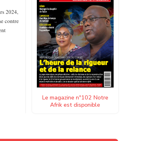
ars 2024,
he contre
ent
Le magazine n°102 Notre
Afrik est disponible