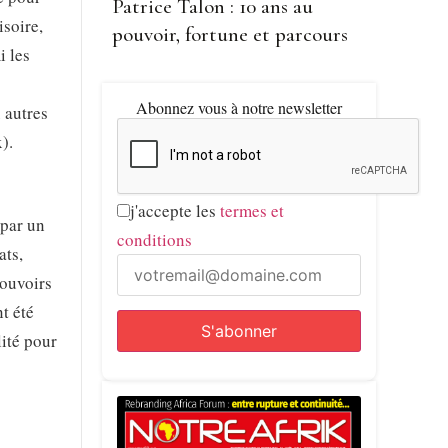
Patrice Talon : 10 ans au
isoire,
pouvoir, fortune et parcours
i les
Abonnez vous à notre newsletter
 autres
).
j'accepte les
termes et
 par un
conditions
ats,
pouvoirs
t été
lité pour