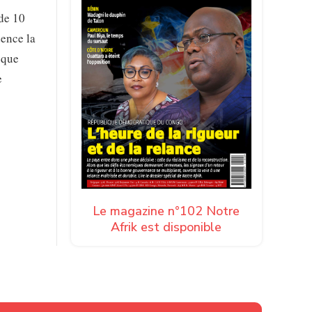
de 10
dence la
 que
e
Le magazine n°102 Notre
Afrik est disponible