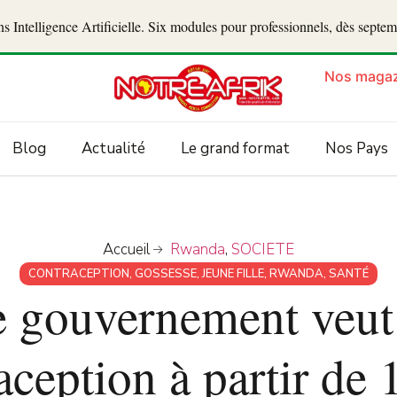
 Intelligence Artificielle. Six modules pour professionnels, dès septe
Nos magaz
Blog
Actualité
Le grand format
Nos Pays
Accueil
Rwanda
,
SOCIETE
CONTRACEPTION
,
GOSSESSE
,
JEUNE FILLE
,
RWANDA
,
SANTÉ
 gouvernement veut 
aception à partir de 