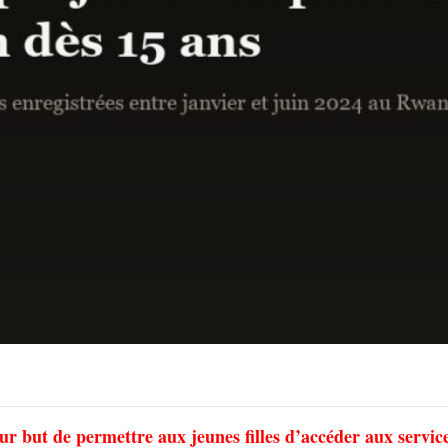
pour but de permettre aux jeunes filles d’accéder aux servic