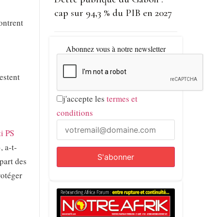
cap sur 94,3 % du PIB en 2027
ontrent
Abonnez vous à notre newsletter
restent
j'accepte les
termes et
conditions
ti PS
, a-t-
 part des
rotéger