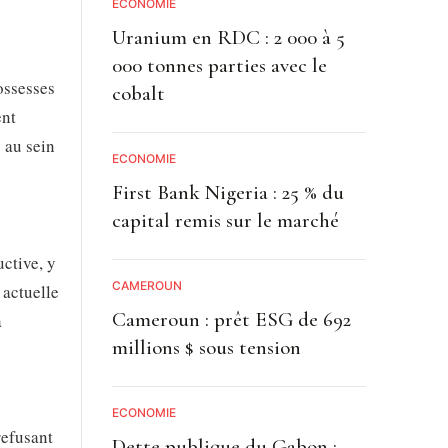
ECONOMIE
Uranium en RDC : 2 000 à 5
000 tonnes parties avec le
ossesses
cobalt
ent
 au sein
ECONOMIE
First Bank Nigeria : 25 % du
capital remis sur le marché
uctive, y
CAMEROUN
 actuelle
Cameroun : prêt ESG de 692
a
millions $ sous tension
ECONOMIE
refusant
Dette publique du Gabon :