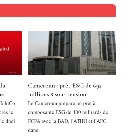
 du
Cameroun : prêt ESG de 692
hé
millions $ sous tension
 HoldCo
Le Cameroun prépare un prêt à
près le
composante ESG de 400 milliards de
 le duel
FCFA avec la BAD, l’ATIDI et l’AFC,
dans