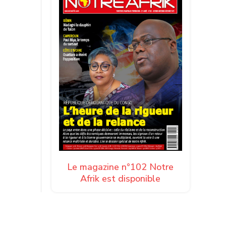
on,
Le magazine n°102 Notre
Afrik est disponible