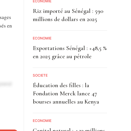
ECONOMIE
Riz importé au Sénégal : 590
isages
millions de dollars en 2025
sés en
ECONOMIE
Exportations Sénégal : +48,5 %
en 2025 grâce au pétrole
SOCIETE
 prend
Éducation des filles : la
Fondation Merck lance 47
bourses annuelles au Kenya
ECONOMIE
s. Sa
Capital naturel : 4,23 millions