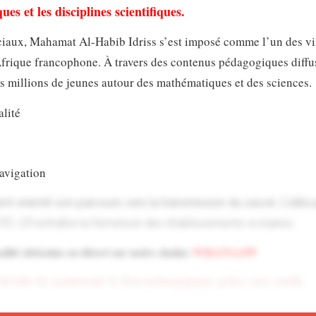
s et les disciplines scientifiques.
ciaux, Mahamat Al-Habib Idriss s’est imposé comme l’un des v
n Afrique francophone. À travers des contenus pédagogiques diffu
es millions de jeunes autour des mathématiques et des sciences.
alité
navigation
t orienté son parcours vers la transmission du savoir. L’idée
-19 entraîne la fermeture des établissements scolaires.
lité africaine en direct sur notre chaîne
WHATSAPP
 décide de maintenir le lien pédagogique grâce aux outils
lonté affirmée, il commence à publier des vidéos éducative