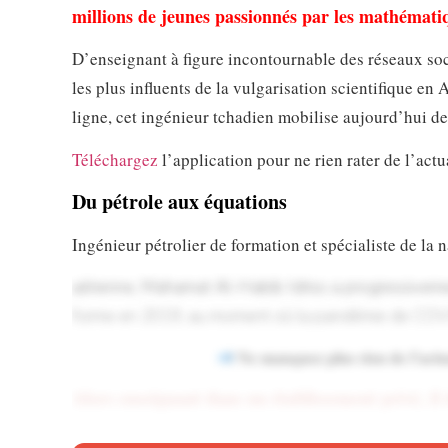
millions de jeunes passionnés par les mathématique
D’enseignant à figure incontournable des réseaux so
les plus influents de la vulgarisation scientifique e
ligne, cet ingénieur tchadien mobilise aujourd’hui d
Téléchargez
l’application pour ne rien rater de l’actu
Du pétrole aux équations
Ingénieur pétrolier de formation et spécialiste de la 
aérienne, Mahamat Al-Habib Idriss a progressivemen
forme en 2019, au moment où la pandémie de COVID
Ne manquez plus rien de l’actua
Alors enseignant dans un établissement privé, il
numériques. Avec des moyens limités mais une vo