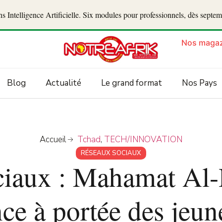
 Intelligence Artificielle. Six modules pour professionnels, dès septe
Nos magaz
Blog
Actualité
Le grand format
Nos Pays
Accueil
Tchad
,
TECH/INNOVATION
RÉSEAUX SOCIAUX
iaux : Mahamat Al-
nce à portée des jeun