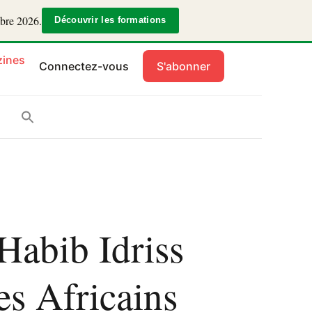
mbre 2026.
Découvrir les formations
ines
Connectez-vous
S'abonner
Habib Idriss
es Africains