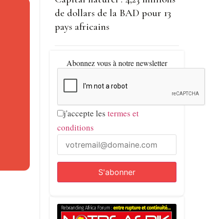
é.
de dollars de la BAD pour 13
pays africains
us de 5,6
ces sur
Abonnez vous à notre newsletter
ton et
cipline
j'accepte les
termes et
conditions
manière
z de
line. À
ntifique