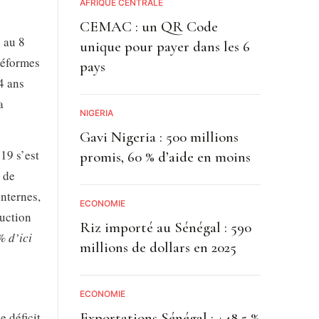
AFRIQUE CENTRALE
CEMAC : un QR Code
 au 8
unique pour payer dans les 6
 réformes
pays
4 ans
a
NIGÉRIA
Gavi Nigeria : 500 millions
19 s’est
promis, 60 % d’aide en moins
 de
internes,
ECONOMIE
duction
Riz importé au Sénégal : 590
% d’ici
millions de dollars en 2025
ECONOMIE
Exportations Sénégal : +48,5 %
 déficit