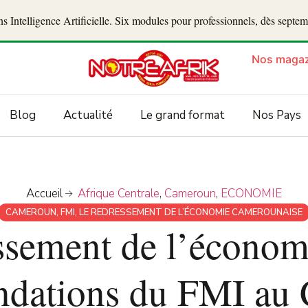
 Intelligence Artificielle. Six modules pour professionnels, dès septe
Nos magaz
Blog
Actualité
Le grand format
Nos Pays
Accueil
Afrique Centrale
,
Cameroun
,
ECONOMIE
CAMEROUN
,
FMI
,
LE REDRESSEMENT DE L’ÉCONOMIE CAMEROUNAISE
sement de l’économi
dations du FMI au