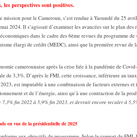
les perspectives sont positives.
e mission pour le Cameroun, s’est rendue à Yaoundé du 25 avril
 mai 2024. Il s’agissait d’examiner les avancées sur le plan des
ues économiques dans le cadre des 6ème revues du programme de 
nisme élargi de crédit (MEDC), ainsi que la première revue de l
nomie camerounaise après la crise liée à la pandémie de Covid-
le de 3,3%. D’après le FMI, cette croissance, inférieure au taux
 2023, est imputable à une combinaison de facteurs externes et 
onnement et de l’énergie, ainsi qu’à une contraction de la pro
e 7,3% fin 2022 à 5,9% fin 2023, et devrait encore reculer à 5,5
de en vue de la présidentielle de 2025
onforme aux objectifs du programme. Selon le rapport du FMI, le