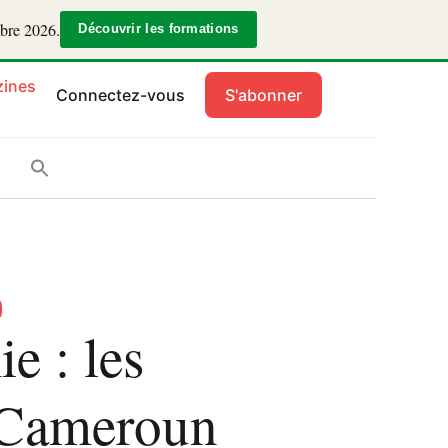
mbre 2026.
Découvrir les formations
ines
Connectez-vous
S'abonner
e : les
 Cameroun