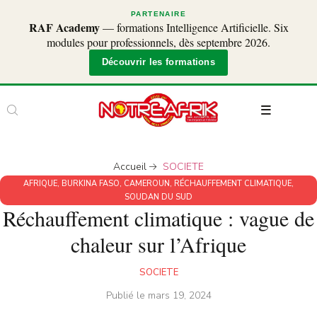
PARTENAIRE
RAF Academy
— formations Intelligence Artificielle. Six
modules pour professionnels, dès septembre 2026.
Découvrir les formations
Accueil
SOCIETE
AFRIQUE
,
BURKINA FASO
,
CAMEROUN
,
RÉCHAUFFEMENT CLIMATIQUE
,
SOUDAN DU SUD
Réchauffement climatique : vague de
chaleur sur l’Afrique
SOCIETE
Publié le
mars 19, 2024