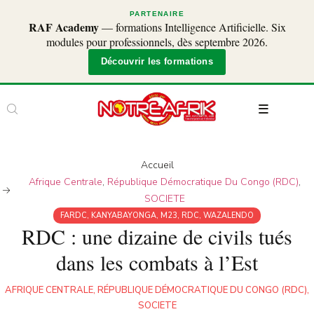
PARTENAIRE
RAF Academy
— formations Intelligence Artificielle. Six
modules pour professionnels, dès septembre 2026.
Découvrir les formations
Accueil
Afrique Centrale
,
République Démocratique Du Congo (RDC)
,
SOCIETE
FARDC
,
KANYABAYONGA
,
M23
,
RDC
,
WAZALENDO
RDC : une dizaine de civils tués
dans les combats à l’Est
AFRIQUE CENTRALE
,
RÉPUBLIQUE DÉMOCRATIQUE DU CONGO (RDC)
,
SOCIETE