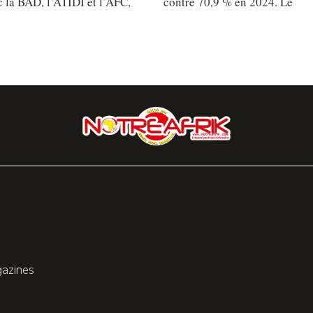
 la BAD, l’ATIDI et l’AFC,
contre 70,9 % en 2024. Le
gazines