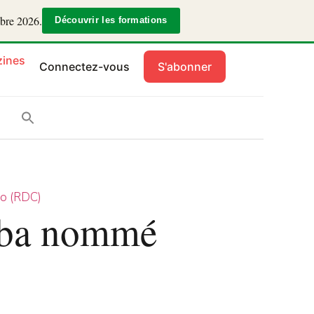
mbre 2026.
Découvrir les formations
ines
Connectez-vous
S'abonner
o (RDC)
mba nommé