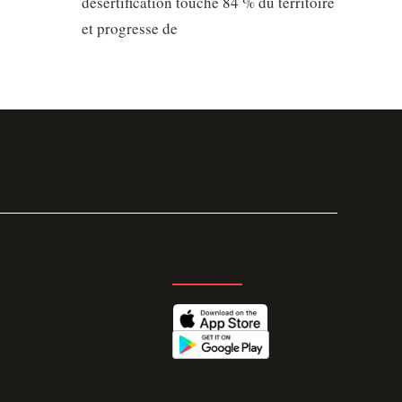
désertification touche 84 % du territoire
et progresse de
GET THE APP