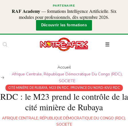
PARTENAIRE
RAF Academy
— formations Intelligence Artificielle. Six
modules pour professionnels, dès septembre 2026.
Découvrir les formations
Accueil
Afrique Centrale
,
République Démocratique Du Congo (RDC)
,
SOCIETE
CITÉ MINIÈRE DE RUBAYA
,
M23 EN RDC
,
PROVINCE DU NORD-KIVU RDC
RDC : le M23 prend le contrôle de la
cité minière de Rubaya
AFRIQUE CENTRALE
,
RÉPUBLIQUE DÉMOCRATIQUE DU CONGO (RDC)
,
SOCIETE