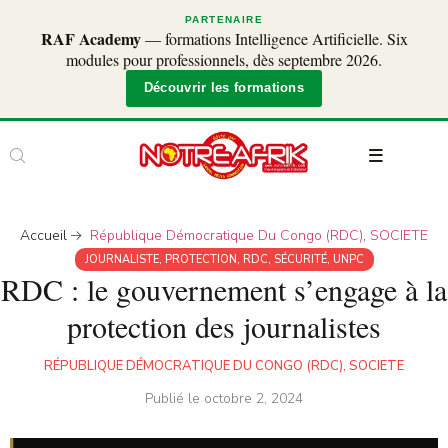
PARTENAIRE
RAF Academy
— formations Intelligence Artificielle. Six
modules pour professionnels, dès septembre 2026.
Découvrir les formations
Accueil
République Démocratique Du Congo (RDC)
,
SOCIETE
JOURNALISTE
,
PROTECTION
,
RDC
,
SÉCURITÉ
,
UNPC
RDC : le gouvernement s’engage à la
protection des journalistes
RÉPUBLIQUE DÉMOCRATIQUE DU CONGO (RDC)
,
SOCIETE
Publié le
octobre 2, 2024