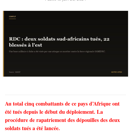
Au total cinq combattants de ce pays d’Afrique ont
été tués depuis le début du déploiement. La
procédure de rapatriement des dépouilles des deux
soldats tués a été lancée.