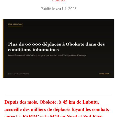
CONGO
Publié le
avril 4, 2025
Depuis des mois, Obokote, à 45 km de Lubutu,
accueille des milliers de déplacés fuyant les combats
entre les FARDC et le M23 au Nord et Sud-Kivu.