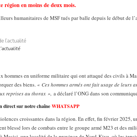
te région en moins de deux mois.
ailleurs humanitaires de MSF tués par balle depuis le début de l
’actualité
ux hommes en uniforme militaire qui ont attaqué des civils à Ma
torquer des biens.
« Ces hommes armés ont fait usage de leurs a
ux reprises au thorax »,
a déclaré l’ONG dans son communiqu
en direct sur notre chaîne
WHATSAPP
olences croissantes dans la région. En effet, fin février 2025, u
ent blessé lors de combats entre le groupe armé M23 et des mil
 Masisi, une localité de la province du Nord-Kivu, où les tens