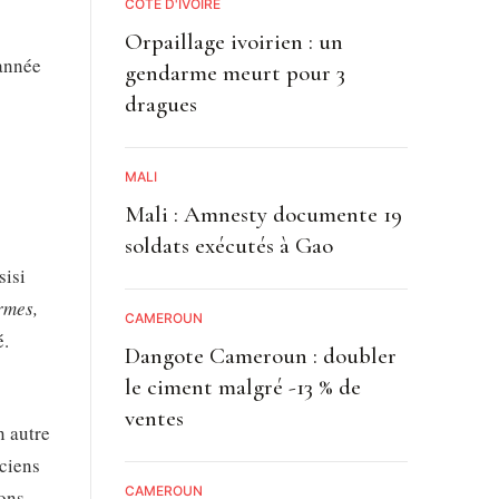
CÔTE D'IVOIRE
Orpaillage ivoirien : un
’année
gendarme meurt pour 3
dragues
MALI
Mali : Amnesty documente 19
soldats exécutés à Gao
sisi
rmes,
CAMEROUN
é.
Dangote Cameroun : doubler
le ciment malgré -13 % de
ventes
n autre
iciens
CAMEROUN
ions