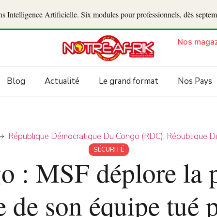
 Intelligence Artificielle. Six modules pour professionnels, dès septe
Nos magaz
Blog
Actualité
Le grand format
Nos Pays
République Démocratique Du Congo (RDC)
,
République D
SÉCURITÉ
 : MSF déplore la p
de son équipe tué p