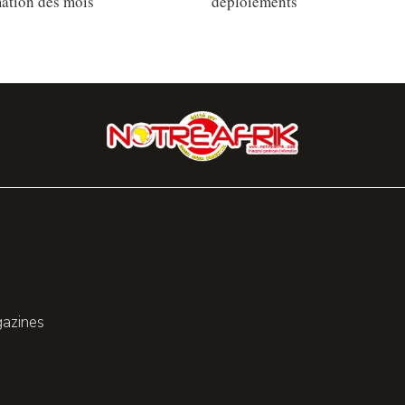
ation des mois
déploiements
gazines