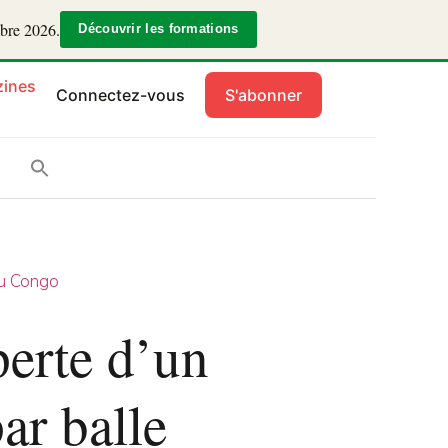
mbre 2026.
Découvrir les formations
ines
Connectez-vous
S'abonner
u Congo
erte d’un
ar balle