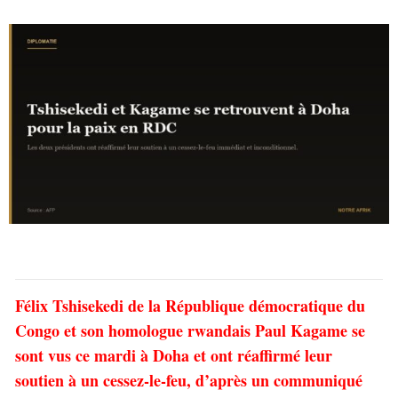
Félix Tshisekedi de la République démocratique du
Congo et son homologue rwandais Paul Kagame se
sont vus ce mardi à Doha et ont réaffirmé leur
soutien à un cessez-le-feu, d’après un communiqué