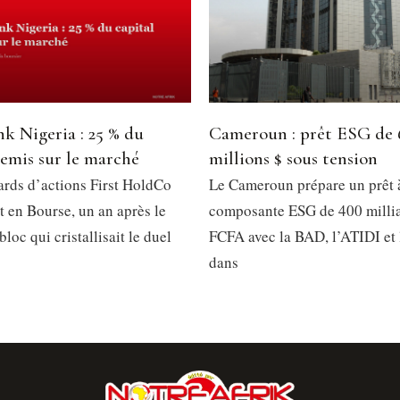
nk Nigeria : 25 % du
Cameroun : prêt ESG de 
remis sur le marché
millions $ sous tension
iards d’actions First HoldCo
Le Cameroun prépare un prêt 
t en Bourse, un an après le
composante ESG de 400 milli
bloc qui cristallisait le duel
FCFA avec la BAD, l’ATIDI et 
dans