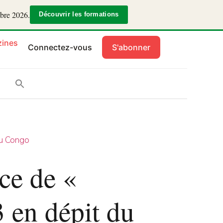
mbre 2026.
Découvrir les formations
ines
Connectez-vous
S'abonner
u Congo
ce de «
 en dépit du