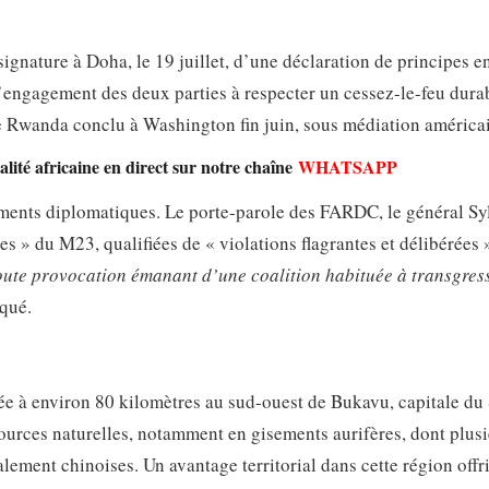
ignature à Doha, le 19 juillet, d’une déclaration de principes e
’engagement des deux parties à respecter un cessez-le-feu dura
le Rwanda conclu à Washington fin juin, sous médiation américa
lité africaine en direct sur notre chaîne
WHATSAPP
gements diplomatiques. Le porte-parole des FARDC, le général Sy
 » du M23, qualifiées de « violations flagrantes et délibérées 
toute provocation émanant d’une coalition habituée à transgress
iqué.
uée à environ 80 kilomètres au sud-ouest de Bukavu, capitale du
ources naturelles, notamment en gisements aurifères, dont plus
alement chinoises. Un avantage territorial dans cette région offri