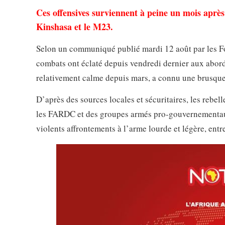
Ces offensives surviennent à peine un mois après 
Kinshasa et le M23.
Selon un communiqué publié mardi 12 août par les 
combats ont éclaté depuis vendredi dernier aux abord
relativement calme depuis mars, a connu une brusque
D’après des sources locales et sécuritaires, les rebe
les FARDC et des groupes armés pro-gouvernementaux,
violents affrontements à l’arme lourde et légère, entr