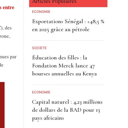
Articles Populaires
s entre
ECONOMIE
Exportations Sénégal : +48,5 %
), des
en 2025 grâce au pétrole
zone,
SOCIETE
enues par
Éducation des filles : la
de
Fondation Merck lance 47
bourses annuelles au Kenya
ECONOMIE
Capital naturel : 4,23 millions
de dollars de la BAD pour 13
pays africains