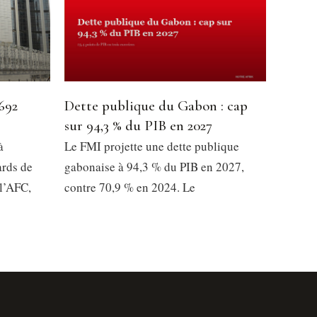
692
Dette publique du Gabon : cap
sur 94,3 % du PIB en 2027
à
Le FMI projette une dette publique
ards de
gabonaise à 94,3 % du PIB en 2027,
l’AFC,
contre 70,9 % en 2024. Le