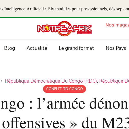
 Intelligence Artificielle. Six modules pour professionnels, dès septe
Nos magaz
Blog
Actualité
Le grand format
Nos Pays
République Démocratique Du Congo (RDC)
,
République D
CONFLIT RD CONGO
go : l’armée dénon
offensives » du M23