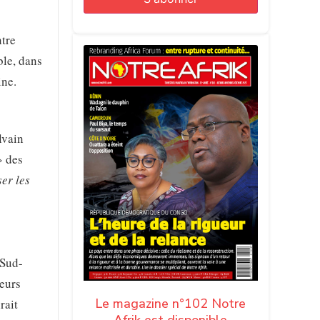
ntre
ble, dans
ine.
lvain
» des
er les
 Sud-
ieurs
Le magazine n°102 Notre
rait
Afrik est disponible