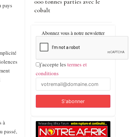
000 tonnes parties avec le
u pays
cobalt
Abonnez vous à notre newsletter
mplicité
iolences
j'accepte les
termes et
ement
conditions
l
s à
du passé,