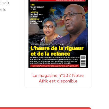
i soir
e la
Le magazine n°102 Notre
Afrik est disponible