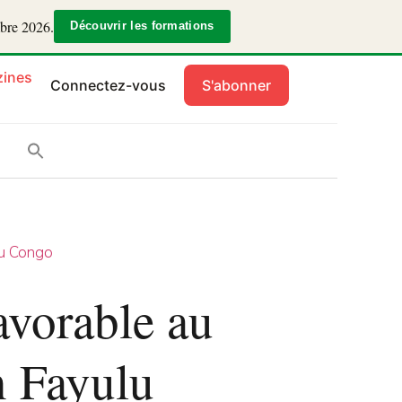
mbre 2026.
Découvrir les formations
ines
Connectez-vous
S'abonner
u Congo
avorable au
n Fayulu