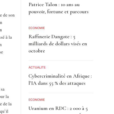
Patrice Talon : 10 ans au
pouvoir, fortune et parcours
de de son
un
ECONOMIE
on
Raffinerie Dangote : 5
sé à la
milliards de dollars visés en
n
octobre
se
ACTUALITE
Cybercriminalité en Afrique :
l’IA dans 55 % des attaques
 sa
our la
ECONOMIE
e de la
Uranium en RDC : 2 000 à 5
qu’il