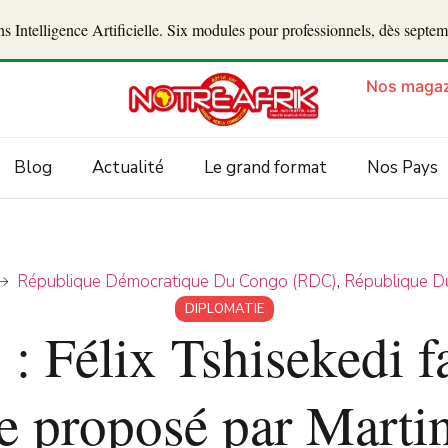
 Intelligence Artificielle. Six modules pour professionnels, dès septe
Nos magaz
Blog
Actualité
Le grand format
Nos Pays
République Démocratique Du Congo (RDC)
,
République D
DIPLOMATIE
 Félix Tshisekedi f
e proposé par Marti