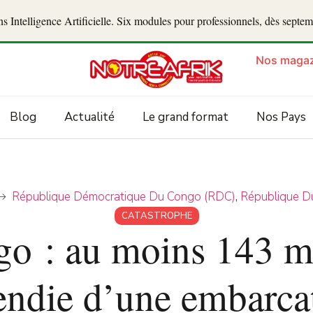
 Intelligence Artificielle. Six modules pour professionnels, dès septe
Nos magaz
Blog
Actualité
Le grand format
Nos Pays
République Démocratique Du Congo (RDC)
,
République D
CATASTROPHE
o : au moins 143 mo
cendie d’une embarc