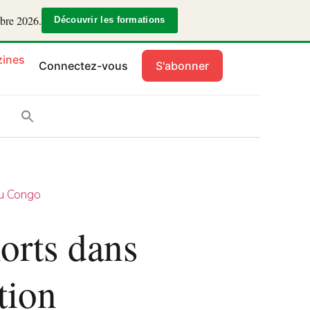
mbre 2026.
Découvrir les formations
ines
Connectez-vous
S'abonner
u Congo
rts dans
ation