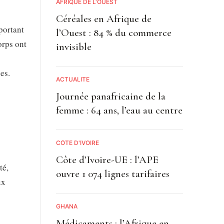
AFRIQUE DE L'OUEST
Céréales en Afrique de
portant
l’Ouest : 84 % du commerce
orps ont
invisible
es.
ACTUALITE
Journée panafricaine de la
femme : 64 ans, l’eau au centre
CÔTE D'IVOIRE
Côte d’Ivoire-UE : l’APE
té,
ouvre 1 074 lignes tarifaires
ux
GHANA
Médicaments : l’Afrique en