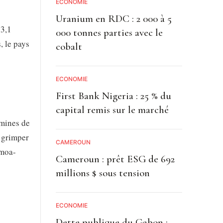
ECONOMIE
Uranium en RDC : 2 000 à 5
 3,1
000 tonnes parties avec le
, le pays
cobalt
ECONOMIE
First Bank Nigeria : 25 % du
capital remis sur le marché
 mines de
 grimper
CAMEROUN
amoa-
Cameroun : prêt ESG de 692
millions $ sous tension
ECONOMIE
Dette publique du Gabon :