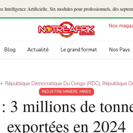
 Intelligence Artificielle. Six modules pour professionnels, dès septe
Nos magaz
Blog
Actualité
Le grand format
Nos Pays
République Démocratique Du Congo (RDC)
,
République D
INDUSTRIE MINIÈRE
,
MINES
 3 millions de tonne
exportées en 2024