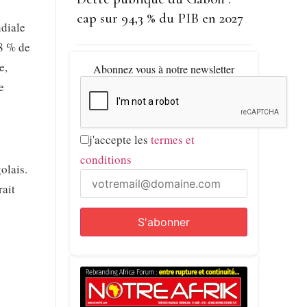
cap sur 94,3 % du PIB en 2027
ndiale
8 % de
e,
Abonnez vous à notre newsletter
e
j'accepte les
termes et
conditions
olais.
rait