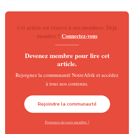
Ne manquez plus rien de l’actualité africaine
en direct sur notre chaîne
WHATSAPP
Cet article est réservé à nos membres. Déjà
Un climat politique sous tension
membre ?
Connectez-vous
Ces événements surviennent dans un contexte
marqué par des réformes institutionnelles
Devenez membre pour lire cet
controversées, notamment la révision
article.
constitutionnelle instaurant un mandat présidentiel
Rejoignez la communauté NotreAfrik et accédez
de sept ans renouvelable sans limite, une disposition
à tous nos contenus.
dénoncée par l’opposition comme ouvrant la voie à
un maintien prolongé au pouvoir du président
Mahamat Idriss Déby.
Rejoindre la communauté
Lire :
Tchad : le nouveau gouvernement est
connu
Pourquoi devenir membre ?
Parallèlement, les autorités ont annoncé la dissolution du