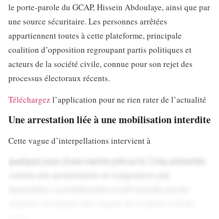
le porte-parole du GCAP, Hissein Abdoulaye, ainsi que par
une source sécuritaire. Les personnes arrêtées
appartiennent toutes à cette plateforme, principale
coalition d’opposition regroupant partis politiques et
acteurs de la société civile, connue pour son rejet des
processus électoraux récents.
Téléchargez
l’application pour ne rien rater de l’actualité
Une arrestation liée à une mobilisation interdite
Cette vague d’interpellations intervient à
quelques jours d’une marche prévue le 2 mai, présentée
comme une
«protestation et indignation»
par
l’opposition. La manifestation a été interdite par les
autorités, invoquant des risques de troubles à l’ordre
public.