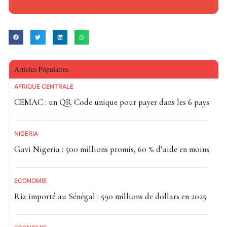
Groupe de concertation des acteurs politiques, accusé de
troubler l’ordre public, illustrant un durcissement du
climat politique au Tchad.
Notre Afrik avec AFP
Articles Populaires
AFRIQUE CENTRALE
CEMAC : un QR Code unique pour payer dans les 6 pays
NIGÉRIA
Gavi Nigeria : 500 millions promis, 60 % d’aide en moins
ECONOMIE
Riz importé au Sénégal : 590 millions de dollars en 2025