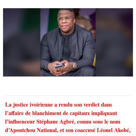
La justice ivoirienne a rendu son verdict dans
l’affaire de blanchiment de capitaux impliquant
l’influenceur Stéphane Agbré, connu sous le nom
d’Apoutchou National, et son coaccusé Léonel Akobé,