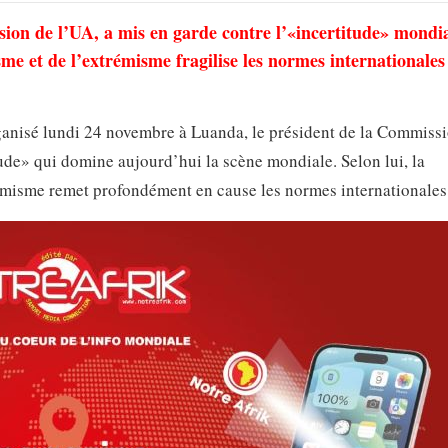
on de l’UA, a mis en garde contre l’«incertitude» mondia
sme et de l’extrémisme fragilise les normes internationales
anisé lundi 24 novembre à Luanda, le président de la Commiss
ude» qui domine aujourd’hui la scène mondiale. Selon lui, la
trémisme remet profondément en cause les normes internationales