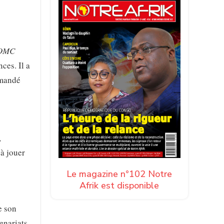
l’OMC
ces. Il a
emandé
,
 à jouer
Le magazine n°102 Notre
Afrik est disponible
e son
enariats