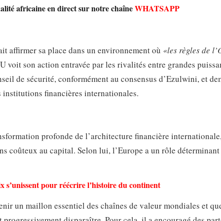
lité africaine en direct sur notre chaîne
WHATSAPP
it affirmer sa place dans un environnement où
«les règles de 
 voit son action entravée par les rivalités entre grandes puissan
onseil de sécurité, conformément au consensus d’Ezulwini, et d
institutions financières internationales.
sformation profonde de l’architecture financière internationale
ns coûteux au capital. Selon lui, l’Europe a un rôle déterminant
ix s’unissent pour réécrire l’histoire du continent
devenir un maillon essentiel des chaînes de valeur mondiales et qu
t progressivement disparaître. Pour cela, il a encouragé des part