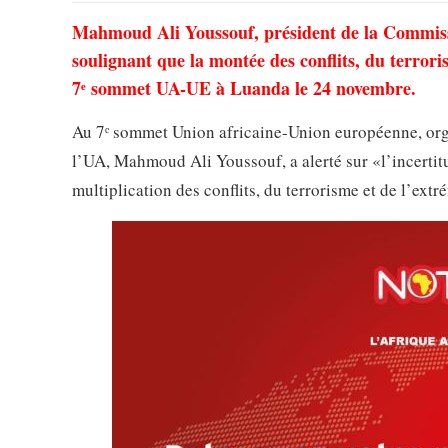
Mahmoud Ali Youssouf, président de la Commissi
soulignant que la montée des conflits, du terrori
7ᵉ sommet UA-UE à Luanda le 24 novembre.
Au 7ᵉ sommet Union africaine-Union européenne, org
l’UA, Mahmoud Ali Youssouf, a alerté sur «l’incertit
multiplication des conflits, du terrorisme et de l’ex