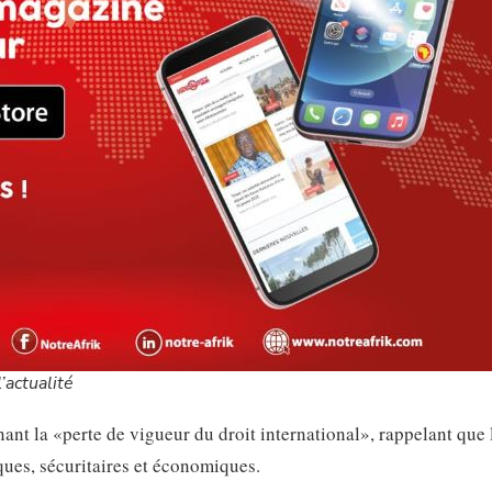
’actualité
ant la «perte de vigueur du droit international», rappelant que 
iques, sécuritaires et économiques.