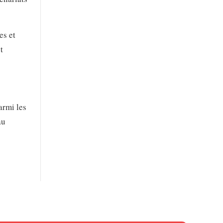
es et
t
armi les
au