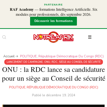
PARTENAIRE
RAF Academy
— formations Intelligence Artificielle. Six
modules pour professionnels, dès septembre 2026.
Découvrir les formations
Accueil
POLITIQUE
,
République Démocratique Du Congo (RDC)
LANCEMENT DE CAMPAGNE
,
ONU
,
RDC
,
SIÈGE AU CONSEIL DE SÉCURITÉ
ONU : la RDC lance sa candidature
pour un siège au Conseil de sécurité
POLITIQUE
,
RÉPUBLIQUE DÉMOCRATIQUE DU CONGO (RDC)
Publié le
décembre 19, 2024