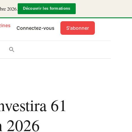
mbre 2026.
Découvrir les formations
ines
Connectez-vous
S'abonner
nvestira 61
n 2026