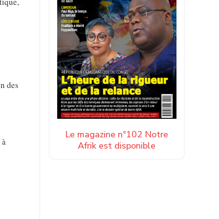
tique,
on des
Le magazine n°102 Notre
 à
Afrik est disponible