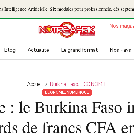
 Intelligence Artificielle. Six modules pour professionnels, dès septe
Nos magaz
Blog
Actualité
Le grand format
Nos Pays
Accueil
Burkina Faso
,
ECONOMIE
ECONOMIE
,
NUMÉRIQUE
: le Burkina Faso i
ards de francs CFA e