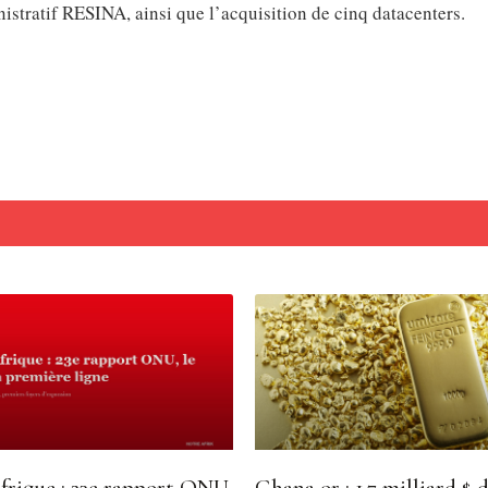
stratif RESINA, ainsi que l’acquisition de cinq datacenters.
frique : 23e rapport ONU,
Ghana or : 1,7 milliard $ d