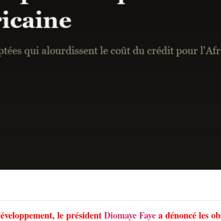
développement, le président
Diomaye Faye
a dénoncé les ob