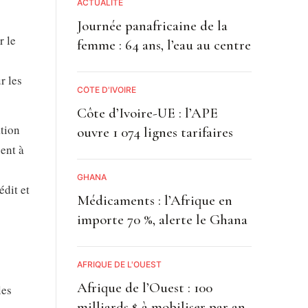
ACTUALITE
Journée panafricaine de la
r le
femme : 64 ans, l’eau au centre
r les
CÔTE D'IVOIRE
Côte d’Ivoire-UE : l’APE
ation
ouvre 1 074 lignes tarifaires
uent à
GHANA
édit et
Médicaments : l’Afrique en
importe 70 %, alerte le Ghana
AFRIQUE DE L'OUEST
Afrique de l’Ouest : 100
les
milliards $ à mobiliser par an