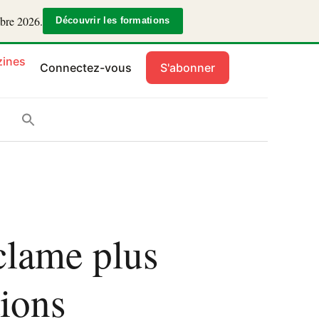
mbre 2026.
Découvrir les formations
ines
Connectez-vous
S'abonner
clame plus
tions