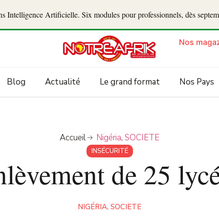
 Intelligence Artificielle. Six modules pour professionnels, dès septe
Nos magaz
Blog
Actualité
Le grand format
Nos Pays
Accueil
Nigéria
,
SOCIETE
INSÉCURITÉ
enlèvement de 25 ly
NIGÉRIA
,
SOCIETE