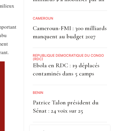
 milieux
CAMEROUN
emportant
Cameroun-FMI : 300 milliards
kubu
manquent au budget 2027
ment
rant.
RÉPUBLIQUE DÉMOCRATIQUE DU CONGO
(RDC)
Ebola en RDC : 19 déplacés
contaminés dans 5 camps
BÉNIN
Patrice Talon président du
Sénat : 24 voix sur 25