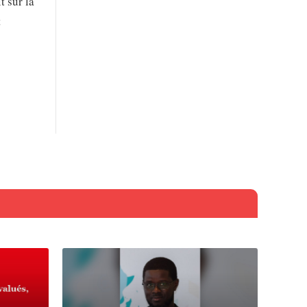
t sur la
t