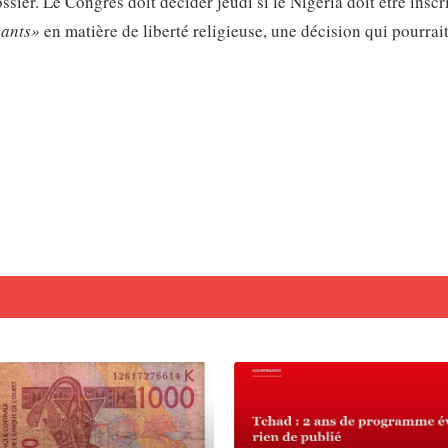
r. Le Congrès doit décider jeudi si le Nigeria doit être inscri
pants»
en matière de liberté religieuse, une décision qui pourrai