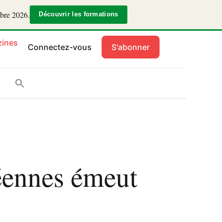
mbre 2026.
Découvrir les formations
ines
Connectez-vous
S'abonner
céennes émeut