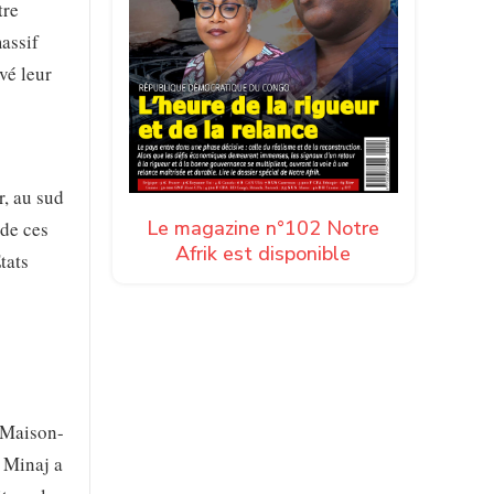
tre
massif
vé leur
r, au sud
Le magazine n°102 Notre
 de ces
Afrik est disponible
tats
a Maison-
 Minaj a