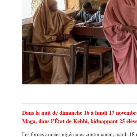
Dans la nuit de dimanche 16 à lundi 17 novembre,
Maga, dans l’État de Kebbi, kidnappant 25 élève
Les forces armées nigérianes continuaient, mardi 18 