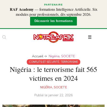
PARTENAIRE
RAF Academy
— formations Intelligence Artificielle. Six
modules pour professionnels, dès septembre 2026.
Découvrir les formations
Accueil
Nigéria
,
SOCIETE
CONFLITS ET SÉCURITÉ
,
TERRORISME
Nigéria : le terrorisme fait 565
victimes en 2024
NIGÉRIA
,
SOCIETE
Publié le
janvier 22, 2026