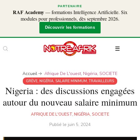
PARTENAIRE
RAF Academy
— formations Intelligence Artificielle. Six
modules pour professionnels, dès septembre 2026.
Découvrir les formations
Accueil
Afrique De L'ouest
,
Nigéria
,
SOCIETE
GRÈVE
,
NIGÉRIA
,
SALAIRE MINIMUM
,
TRAVAILLEURS
Nigeria : des discussions engagées
autour du nouveau salaire minimum
AFRIQUE DE L'OUEST
,
NIGÉRIA
,
SOCIETE
Publié le
juin 5, 2024