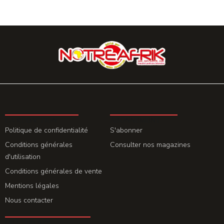
LA REDACTION
ABONNEMENT
Politique de confidentialité
S'abonner
Conditions générales
Consulter nos magazines
d'utilisation
Conditions générales de vente
Mentions légales
Nous contacter
GET THE APP