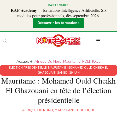
PARTENAIRE
RAF Academy
— formations Intelligence Artificielle. Six
modules pour professionnels, dès septembre 2026.
Découvrir les formations
Accueil
Afrique Du Nord
,
Mauritanie
,
POLITIQUE
ÉLECTION PRÉSIDENTIELLE
,
MAURITANIE
,
MOHAMED OULD CHEIKH EL
GHAZOUANI
,
SAMEDI 29 JUIN
Mauritanie : Mohamed Ould Cheikh
El Ghazouani en tête de l’élection
présidentielle
AFRIQUE DU NORD
,
MAURITANIE
,
POLITIQUE