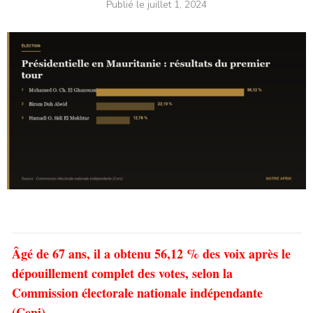
Publié le
juillet 1, 2024
Âgé de 67 ans, il a obtenu 56,12 % des voix après le
dépouillement complet des votes, selon la
Commission électorale nationale indépendante
(Ceni).