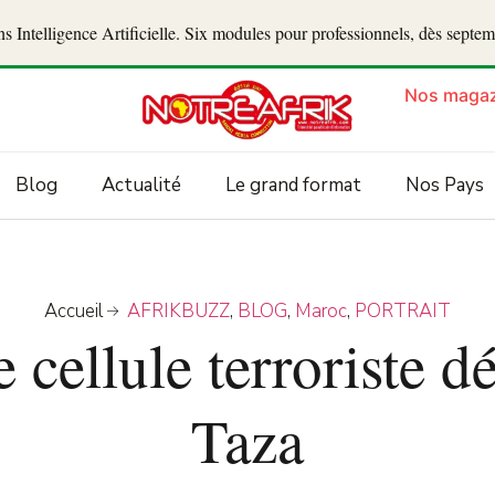
 Intelligence Artificielle. Six modules pour professionnels, dès septe
Nos magaz
Blog
Actualité
Le grand format
Nos Pays
Accueil
AFRIKBUZZ
,
BLOG
,
Maroc
,
PORTRAIT
 cellule terroriste d
Taza