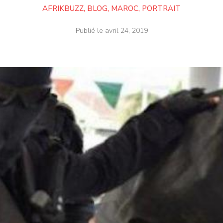
AFRIKBUZZ
,
BLOG
,
MAROC
,
PORTRAIT
Publié le
avril 24, 2019