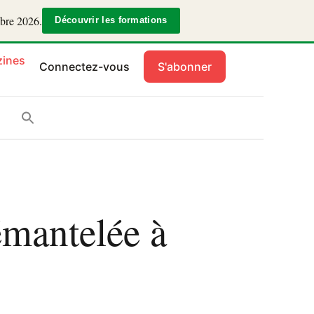
mbre 2026.
Découvrir les formations
ines
Connectez-vous
S'abonner
émantelée à