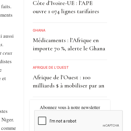
Côte d’Ivoire-UE : l’APE
faits.
ouvre 1 074 lignes tarifaires
nements
GHANA
i aussi
Médicaments : l’Afrique en
s.
importe 70 %, alerte le Ghana
t ceux
distes
AFRIQUE DE L'OUEST
e
Afrique de l’Ouest : 100
 et
milliards $ à mobiliser par an
Abonnez vous à notre newsletter
stes
 Niger.
s, comme