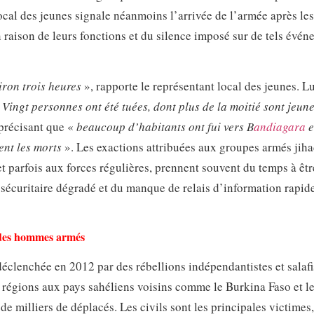
local des jeunes signale néanmoins l’arrivée de l’armée après les 
raison de leurs fonctions et du silence imposé sur de tels évé
iron trois heures
», rapporte le représentant local des jeunes. Lu
«
Vingt personnes ont été tuées, dont plus de la moitié sont jeune
 précisant que «
beaucoup d’habitants ont fui vers B
andiagara
e
ent les morts
». Les exactions attribuées aux groupes armés jiha
 et parfois aux forces régulières, prennent souvent du temps à êtr
sécuritaire dégradé et du manque de relais d’information rapide
r des hommes armés
déclenchée en 2012 par des rébellions indépendantistes et salafi
 régions aux pays sahéliens voisins comme le Burkina Faso et le
 de milliers de déplacés. Les civils sont les principales victime