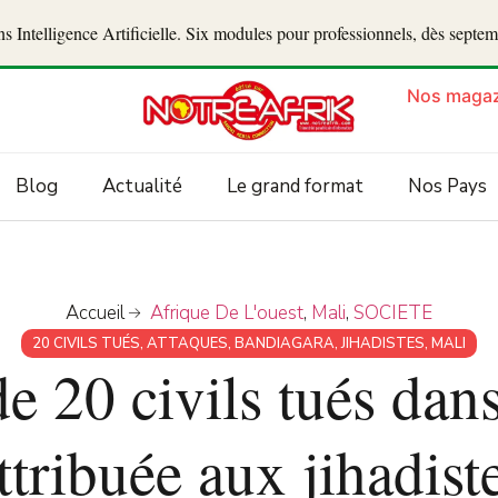
 Intelligence Artificielle. Six modules pour professionnels, dès septe
Nos magaz
Blog
Actualité
Le grand format
Nos Pays
Accueil
Afrique De L'ouest
,
Mali
,
SOCIETE
20 CIVILS TUÉS
,
ATTAQUES
,
BANDIAGARA
,
JIHADISTES
,
MALI
de 20 civils tués dan
ttribuée aux jihadist