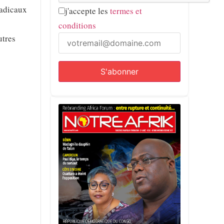
radicaux
j'accepte les
termes et
conditions
utres