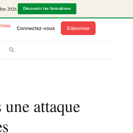
mbre 2026.
Découvrir les formations
ines
Connectez-vous
S'abonner
s une attaque
es