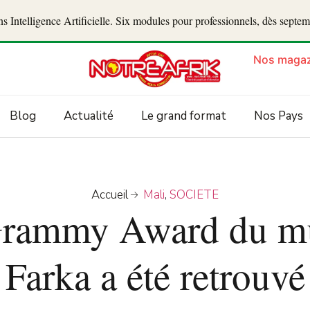
 Intelligence Artificielle. Six modules pour professionnels, dès septe
Nos magaz
Blog
Actualité
Le grand format
Nos Pays
Accueil
Mali
,
SOCIETE
 Grammy Award du mu
Farka a été retrouvé