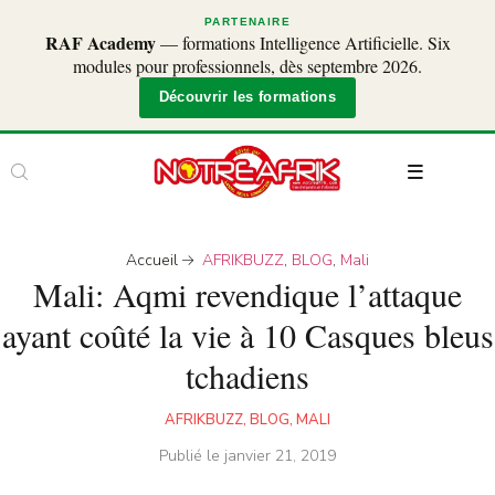
PARTENAIRE
RAF Academy
— formations Intelligence Artificielle. Six
modules pour professionnels, dès septembre 2026.
Découvrir les formations
Accueil
AFRIKBUZZ
,
BLOG
,
Mali
Mali: Aqmi revendique l’attaque
ayant coûté la vie à 10 Casques bleus
tchadiens
AFRIKBUZZ
,
BLOG
,
MALI
Publié le
janvier 21, 2019