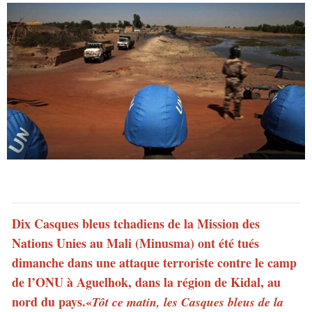
Dix Casques bleus tchadiens de la Mission des
Nations Unies au Mali (Minusma) ont été tués
dimanche dans une attaque terroriste contre le camp
de l’ONU à Aguelhok, dans la région de Kidal, au
nord du pays.
«
Tôt ce matin, les Casques bleus de la