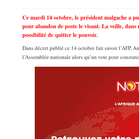
Ce mardi 14 octobre, le président malgache a pub
pour abandon de poste le visant. La veille, dans 
possibilité de quitter le pouvoir.
Dans décret publié ce 14 octobre fait savoir l’AFP, An
l’Assemblée nationale alors qu’un vote pour constater