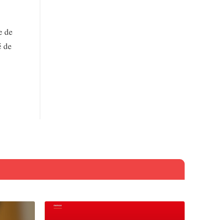
e de
é de