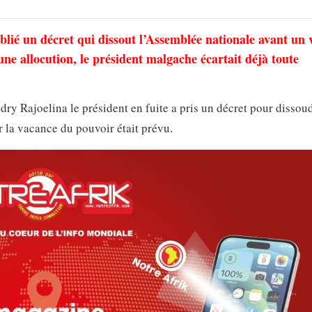
lié un décret qui dissout l’Assemblée nationale avant un 
une allocution, le président malgache écartait déjà toute
dry Rajoelina le président en fuite a pris un décret pour dissou
 la vacance du pouvoir était prévu.