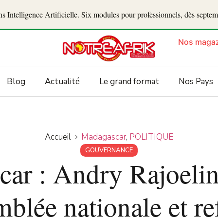
 Intelligence Artificielle. Six modules pour professionnels, dès septe
Nos magaz
Blog
Actualité
Le grand format
Nos Pays
Accueil
Madagascar
,
POLITIQUE
GOUVERNANCE
ar : Andry Rajoelin
mblée nationale et re