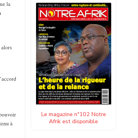
ue la
a
 alors
l’accord
Le magazine n°102 Notre
 pouvoir
Afrik est disponible
tenu à