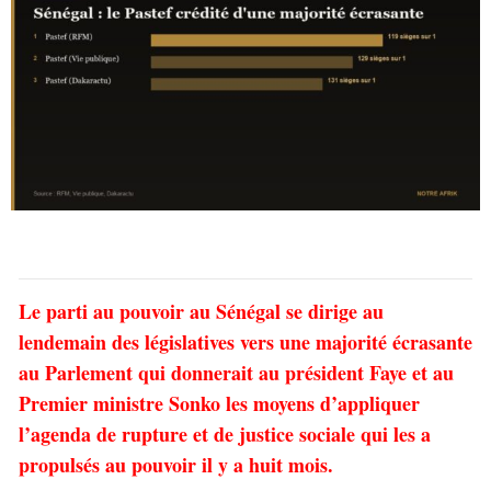
Le parti au pouvoir au Sénégal se dirige au
lendemain des législatives vers une majorité écrasante
au Parlement qui donnerait au président Faye et au
Premier ministre Sonko les moyens d’appliquer
l’agenda de rupture et de justice sociale qui les a
propulsés au pouvoir il y a huit mois.