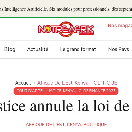
 Intelligence Artificielle. Six modules pour professionnels, dès septe
Nos magaz
Blog
Actualité
Le grand format
Nos Pays
Accueil
Afrique De L'Est
,
Kenya
,
POLITIQUE
COUR D'APPEL
,
JUSTICE
,
KENYA
,
LOI DE FINANCE 2023
stice annule la loi d
AFRIQUE DE L'EST
,
KENYA
,
POLITIQUE