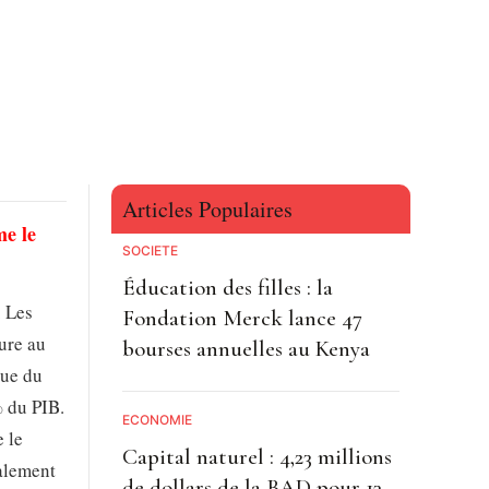
Articles Populaires
me le
SOCIETE
Éducation des filles : la
. Les
Fondation Merck lance 47
ure au
bourses annuelles au Kenya
que du
% du PIB.
ECONOMIE
e le
Capital naturel : 4,23 millions
galement
de dollars de la BAD pour 13