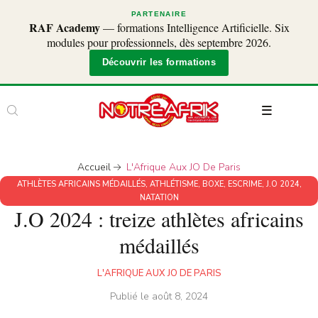
PARTENAIRE
RAF Academy
— formations Intelligence Artificielle. Six
modules pour professionnels, dès septembre 2026.
Découvrir les formations
Accueil
L'Afrique Aux JO De Paris
ATHLÈTES AFRICAINS MÉDAILLÉS
,
ATHLÉTISME
,
BOXE
,
ESCRIME
,
J.O 2024
,
NATATION
J.O 2024 : treize athlètes africains
médaillés
L'AFRIQUE AUX JO DE PARIS
Publié le
août 8, 2024