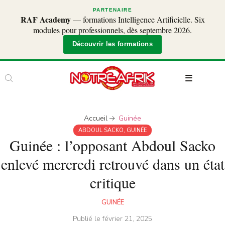
PARTENAIRE
RAF Academy
— formations Intelligence Artificielle. Six
modules pour professionnels, dès septembre 2026.
Découvrir les formations
Accueil
Guinée
ABDOUL SACKO
,
GUINÉE
Guinée : l’opposant Abdoul Sacko
enlevé mercredi retrouvé dans un état
critique
GUINÉE
Publié le
février 21, 2025