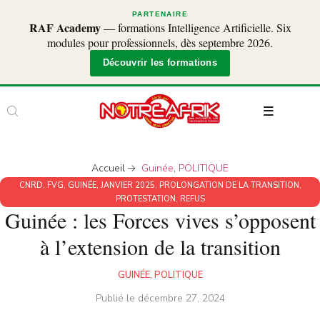
PARTENAIRE
RAF Academy
— formations Intelligence Artificielle. Six
modules pour professionnels, dès septembre 2026.
Découvrir les formations
Accueil
Guinée
,
POLITIQUE
CNRD
,
FVG
,
GUINÉE
,
JANVIER 2025
,
PROLONGATION DE LA TRANSITION
,
PROTESTATION
,
REFUS
Guinée : les Forces vives s’opposent
à l’extension de la transition
GUINÉE
,
POLITIQUE
Publié le
décembre 27, 2024