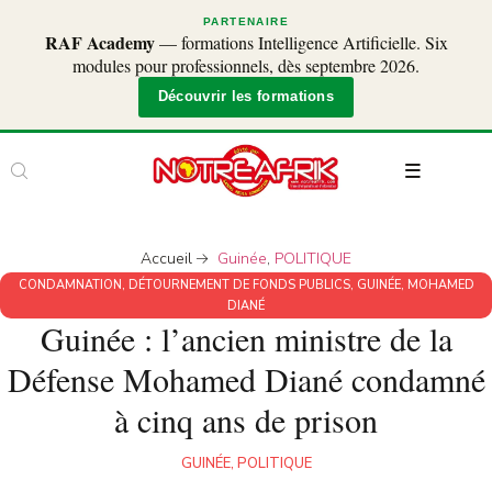
PARTENAIRE
RAF Academy
— formations Intelligence Artificielle. Six
modules pour professionnels, dès septembre 2026.
Découvrir les formations
Accueil
Guinée
,
POLITIQUE
CONDAMNATION
,
DÉTOURNEMENT DE FONDS PUBLICS
,
GUINÉE
,
MOHAMED
DIANÉ
Guinée : l’ancien ministre de la
Défense Mohamed Diané condamné
à cinq ans de prison
GUINÉE
,
POLITIQUE