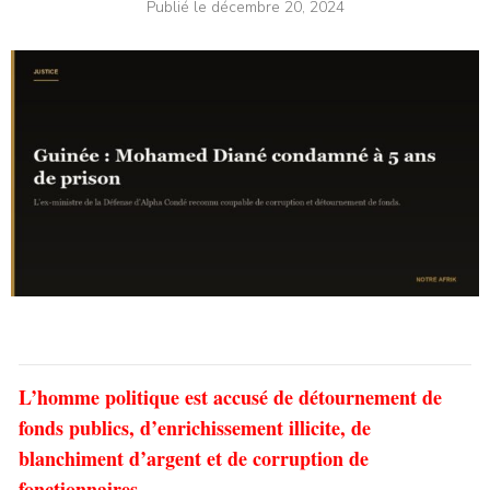
Publié le
décembre 20, 2024
L’homme politique est accusé de détournement de
fonds publics, d’enrichissement illicite, de
blanchiment d’argent et de corruption de
fonctionnaires.