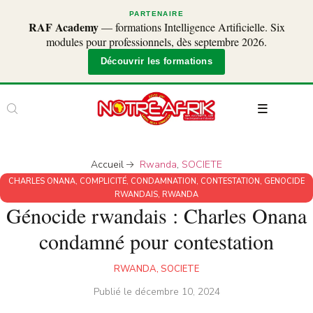
PARTENAIRE
RAF Academy
— formations Intelligence Artificielle. Six
modules pour professionnels, dès septembre 2026.
Découvrir les formations
Accueil
Rwanda
,
SOCIETE
CHARLES ONANA
,
COMPLICITÉ
,
CONDAMNATION
,
CONTESTATION
,
GENOCIDE
RWANDAIS
,
RWANDA
Génocide rwandais : Charles Onana
condamné pour contestation
RWANDA
,
SOCIETE
Publié le
décembre 10, 2024