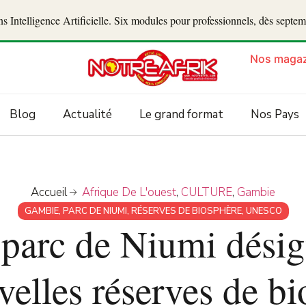
 Intelligence Artificielle. Six modules pour professionnels, dès septe
Nos magaz
Blog
Actualité
Le grand format
Nos Pays
Accueil
Afrique De L'ouest
,
CULTURE
,
Gambie
GAMBIE
,
PARC DE NIUMI
,
RÉSERVES DE BIOSPHÈRE
,
UNESCO
 parc de Niumi désig
elles réserves de b