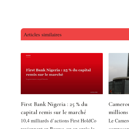
Articles similaires
First Bank Nigeria : 25 % du
Camerou
capital remis sur le marché
millions
10,4 milliards d’actions First HoldCo
Le Camero
reviennent en Bourse, un an après le
composant