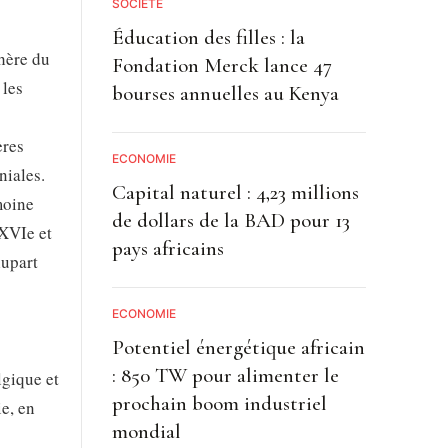
SOCIETE
Éducation des filles : la
phère du
Fondation Merck lance 47
 les
bourses annuelles au Kenya
ères
ECONOMIE
niales.
Capital naturel : 4,23 millions
moine
de dollars de la BAD pour 13
 XVIe et
pays africains
lupart
ECONOMIE
Potentiel énergétique africain
: 850 TW pour alimenter le
lgique et
prochain boom industriel
e, en
mondial