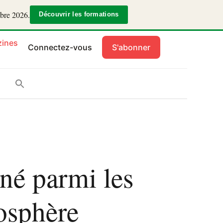
mbre 2026.
Découvrir les formations
ines
Connectez-vous
S'abonner
né parmi les
iosphère