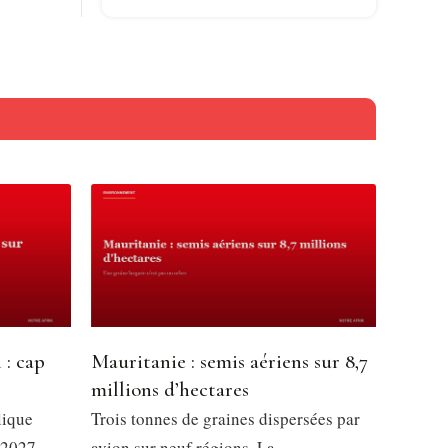
 : cap
Mauritanie : semis aériens sur 8,7
millions d’hectares
lique
Trois tonnes de graines dispersées par
 2027,
avion sur neuf régions. La