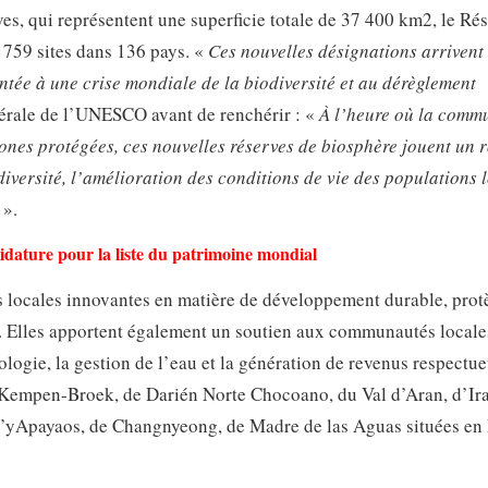
es, qui représentent une superficie totale de 37 400 km2, le Ré
759 sites dans 136 pays. «
Ces nouvelles désignations arrivent
tée à une crise mondiale de la biodiversité et au dérèglement
érale de l’UNESCO avant de renchérir : «
À l’heure où la comm
zones protégées, ces nouvelles réserves de biosphère jouent un r
diversité, l’amélioration des conditions de vie des populations 
».
idature pour la liste du patrimoine mondial
 locales innovantes en matière de développement durable, prot
ue. Elles apportent également un soutien aux communautés locale
ologie, la gestion de l’eau et la génération de revenus respectu
Kempen-Broek, de Darién Norte Chocoano, du Val d’Aran, d’Irat
 d’yApayaos, de Changnyeong, de Madre de las Aguas situées en