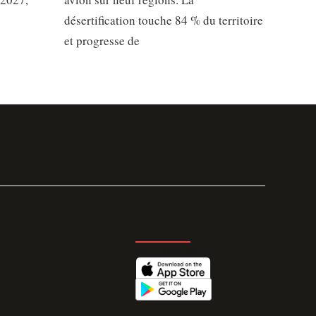
désertification touche 84 % du territoire
et progresse de
GET THE APP