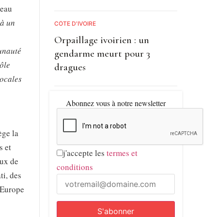
seau
 à un
CÔTE D'IVOIRE
Orpaillage ivoirien : un
unauté
gendarme meurt pour 3
ôle
dragues
locales
Abonnez vous à notre newsletter
ège la
s et
j'accepte les
termes et
eux de
conditions
i, des
 Europe