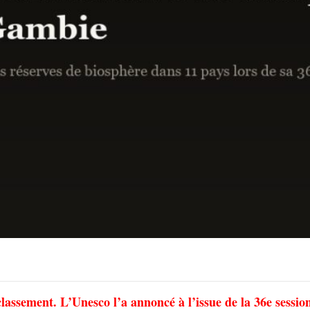
classement. L’Unesco l’a annoncé à l’issue de la 36e sessio