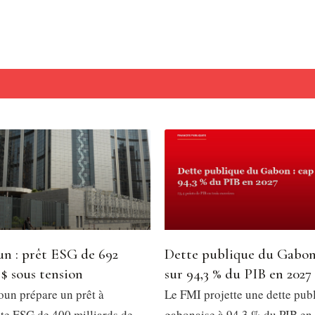
n : prêt ESG de 692
Dette publique du Gabon
 $ sous tension
sur 94,3 % du PIB en 2027
un prépare un prêt à
Le FMI projette une dette pub
e ESG de 400 milliards de
gabonaise à 94,3 % du PIB en