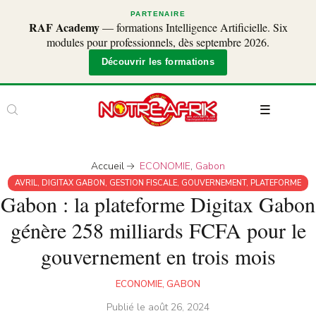
PARTENAIRE
RAF Academy
— formations Intelligence Artificielle. Six
modules pour professionnels, dès septembre 2026.
Découvrir les formations
Accueil
ECONOMIE
,
Gabon
AVRIL
,
DIGITAX GABON
,
GESTION FISCALE
,
GOUVERNEMENT
,
PLATEFORME
Gabon : la plateforme Digitax Gabon
génère 258 milliards FCFA pour le
gouvernement en trois mois
ECONOMIE
,
GABON
Publié le
août 26, 2024